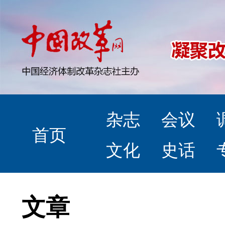
杂志
会议
首页
文化
史话
文章