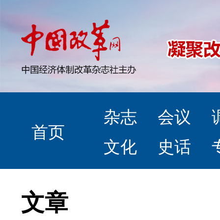
杂志
会议
首页
文化
史话
文章