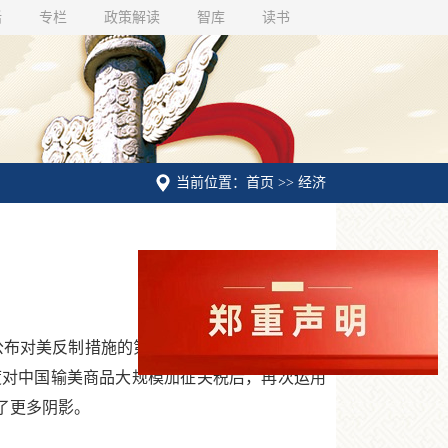
话
专栏
政策解读
智库
读书
当前位置：首页 >> 经济
国公布对美反制措施的第二天，美方再次宣布将提
三度对中国输美商品大规模加征关税后，再次运用
了更多阴影。