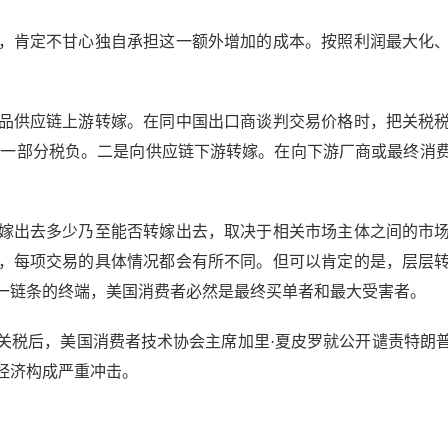
肯定不甘心独自承担这一额外增加的成本。按照利润最大化、
供应链上游转嫁。在同中国出口商谈判交易价格时，把关税税
担一部分税负。二是向供应链下游转嫁。在向下游厂商或最终消
出去多少乃至能否转嫁出去，取决于相关市场主体之间的市场
，每项交易的具体情况都会有所不同。但可以肯定的是，层层
一链条的终端，美国消费者必然是最终买单者和最大受害者。
税后，美国消费者技术协会主席加里·夏皮罗就公开谴责特朗普
经济构成严重冲击。