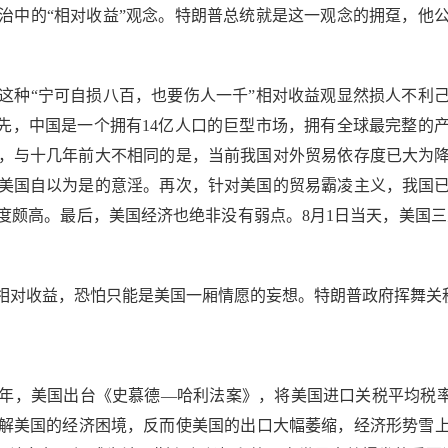
治中的“相对收益”观念。特朗普总统就是这一观念的拥趸，他
种“宁可自损八百，也要伤人一千”相对收益观显然损人不利己
首先，中国是一个拥有14亿人口的巨型市场，拥有全球最完整的
，与十几年前大不相同的是，当前我国对外贸易依存度已大为
美国自以为是的意淫。再次，针对美国的贸易霸凌主义，我国
颇高。最后，美国经济也绝非没有弱点。8月1日当天，美国三
对收益，恐怕只能是美国一厢情愿的妄想。特朗普政府挥舞关
年，美国出台《史慕德—哈利法案》，将美国进口关税平均税率
解美国的经济困境，反而使美国的出口大幅萎缩，经济形势雪上加