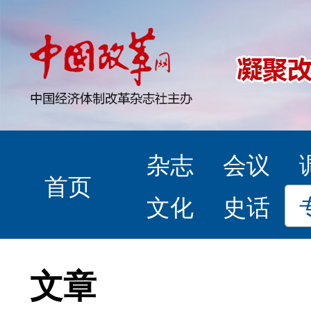
杂志
会议
首页
文化
史话
文章