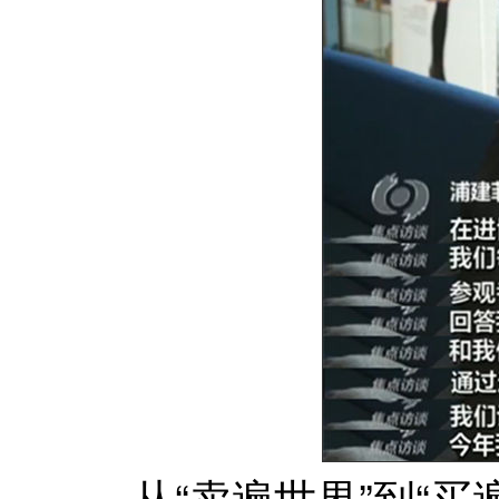
从“卖遍世界”到“买遍