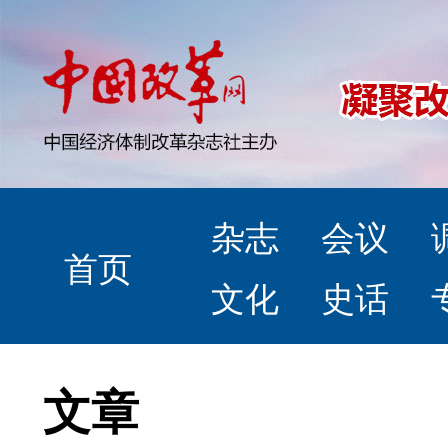
杂志
会议
首页
文化
史话
文章