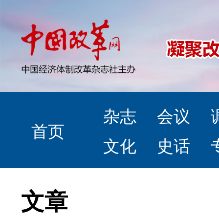
杂志
会议
首页
文化
史话
文章