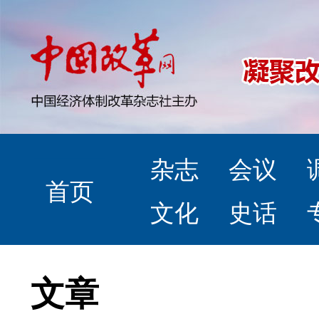
杂志
会议
首页
文化
史话
文章