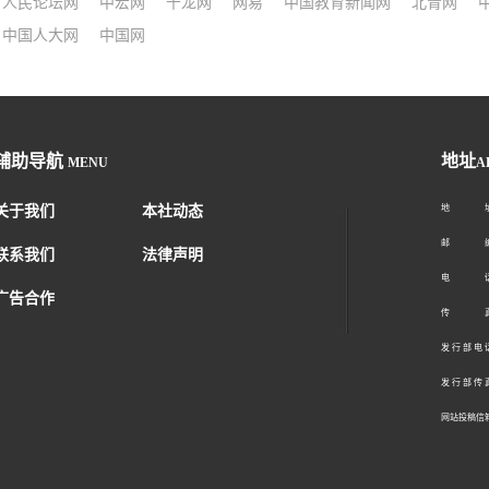
人民论坛网
中宏网
千龙网
网易
中国教育新闻网
北青网
中国人大网
中国网
辅助导航
地址
MENU
A
关于我们
本社动态
地 址：
邮 编：1
联系我们
法律声明
电 话：01
广告合作
传 真：01
发 行 部 电 话
发 行 部 传 真
网站投稿信箱： 