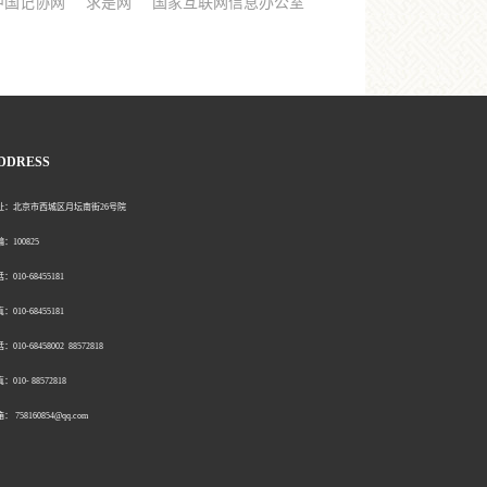
中国记协网
求是网
国家互联网信息办公室
DDRESS
北京市西城区月坛南街26号院
00825
0-68455181
0-68455181
：010-68458002 88572818
：010- 88572818
758160854@qq.com