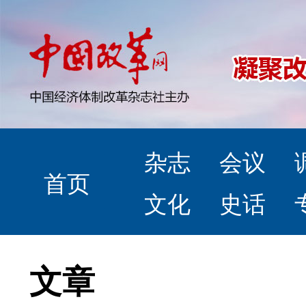
杂志
会议
首页
文化
史话
文章