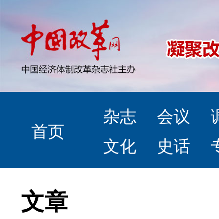
杂志
会议
首页
文化
史话
文章