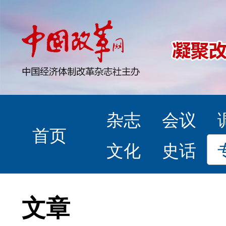
杂志
会议
首页
文化
史话
文章