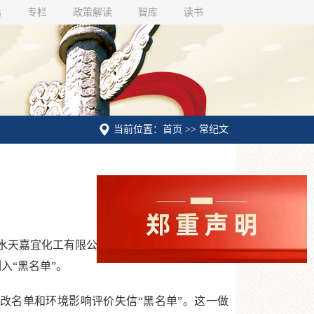
话
专栏
政策解读
智库
读书
当前位置：首页 >> 常纪文
宜化工有限公司“3·21”特别重大爆炸事故
入“黑名单”。
整改名单和环境影响评价失信“黑名单”。这一做