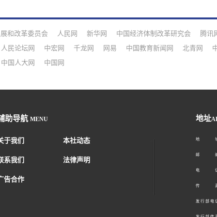
发展和改革委员会
人民网
新华网
中国经济体制改革研究会
腾讯
人民论坛网
中宏网
千龙网
网易
中国教育新闻网
北青网
中国人大网
中国网
辅助导航
地址
MENU
A
关于我们
本社动态
地 址：
邮 编：1
联系我们
法律声明
电 话：01
广告合作
传 真：01
发 行 部 电 话
发 行 部 传 真