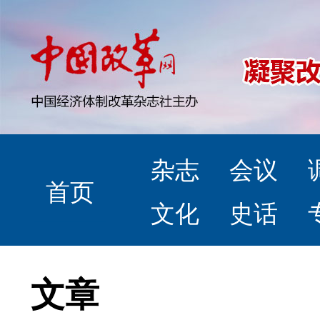
杂志
会议
首页
文化
史话
文章