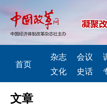
杂志
会议
首页
文化
史话
文章