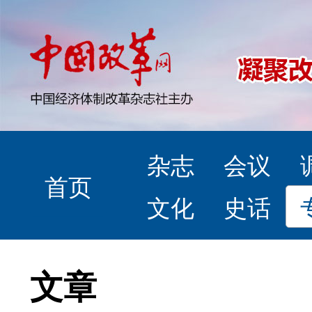
杂志
会议
首页
文化
史话
文章