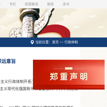
话
专栏
政策解读
智库
读书
当前位置：首页 >> 行政体制
深远意旨
主义行政体制开拓了新的前进道路。如何理解
会主义现代化强国有什么重要意义?中共中央党校