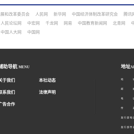
发展和改革委员会
人民网
新华网
中国经济体制改革研究会
腾讯
人民论坛网
中宏网
千龙网
网易
中国教育新闻网
北青网
中国人大网
中国网
辅助导航
地址
MENU
A
关于我们
本社动态
地 址：
邮 编：1
联系我们
法律声明
电 话：01
广告合作
传 真：01
发 行 部 电 话
发 行 部 传 真