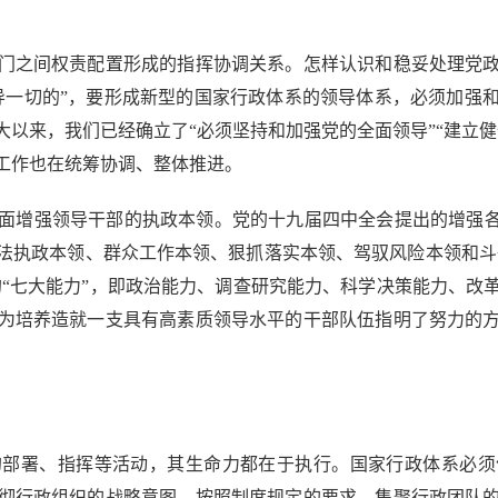
之间权责配置形成的指挥协调关系。怎样认识和稳妥处理党政
导一切的”，要形成新型的国家行政体系的领导体系，必须加强
以来，我们已经确立了“必须坚持和加强党的全面领导”“建立
工作也在统筹协调、整体推进。
增强领导干部的执政本领。党的十九届四中全会提出的增强各级
法执政本领、群众工作本领、狠抓落实本领、驾驭风险本领和斗
的“七大能力”，即政治能力、调查研究能力、科学决策能力、改
为培养造就一支具有高素质领导水平的干部队伍指明了努力的
署、指挥等活动，其生命力都在于执行。国家行政体系必须
彻行政组织的战略意图，按照制度规定的要求，集聚行政团队