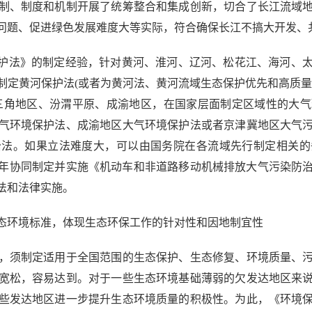
制、制度和机制开展了统筹整合和集成创新，切合了长江流域
问题、促进绿色发展难度大等实际，符合确保长江不搞大开发、
护法》的制定经验，针对黄河、淮河、辽河、松花江、海河、太
制定黄河保护法(或者为黄河法、黄河流域生态保护优先和高质量
三角地区、汾渭平原、成渝地区，在国家层面制定区域性的大
气环境保护法、成渝地区大气环境保护法或者京津冀地区大气
治法。如果立法难度大，可以由国务院在各流域先行制定相关的
20年协同制定并实施《机动车和非道路移动机械排放大气污染防
法和法律实施。
环境标准，体现生态环保工作的针对性和因地制宜性
须制定适用于全国范围的生态保护、生态修复、环境质量、污
宽松，容易达到。对于一些生态环境基础薄弱的欠发达地区来
些发达地区进一步提升生态环境质量的积极性。为此，《环境