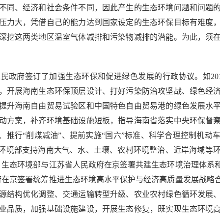
同、经济和社会条件不同，因此产生的生态环境问题和问题的
压力大，凭借自己的能力达到国家设定的生态环保目标有难度
深挖这两类地区温室气体减排和污染物减排的潜能。为此，须
政府签订了加强生态环保和促进绿色发展的行政协议。如2018
，开展海南生态环保顶层设计、打好污染防治攻坚战、绿色经
提升海南自由贸易试验区和中国特色自由贸易港的绿色发展水
动方案，补齐环境基础设施短板，指导海南省落实中央环保督
、推行“削煤减油”、提前实施“国六”标准、科学合理控制机
态环境部支持海南大气、水、土壤、农村环境整治、近岸海域等
5日，生态环境部与江苏省人民政府在京签署共建生态环境治理体
民政府在京签署统筹推进生态环境高水平保护与经济高质量发展战
源结构优化调整、交通运输转型升级、农业农村绿色循环发展
业品质，加强基础设施建设，开展生态修复，既实现生态环境