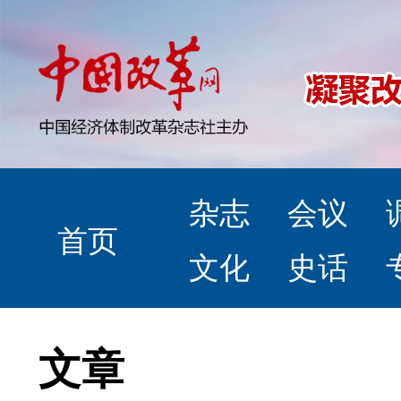
杂志
会议
首页
文化
史话
文章