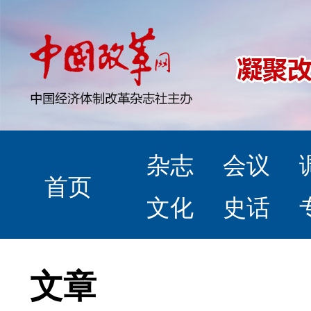
杂志
会议
首页
文化
史话
文章