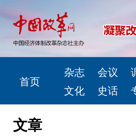
杂志
会议
首页
文化
史话
文章