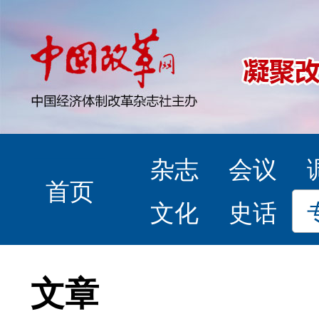
杂志
会议
首页
文化
史话
文章