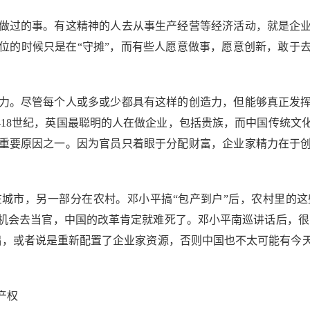
过的事。有这精神的人去从事生产经营等经济活动，就是企业
位的时候只是在“守摊”，而有些人愿意做事，愿意创新，敢于
。尽管每个人或多或少都具有这样的创造力，但能够真正发挥
-18世纪，英国最聪明的人在做企业，包括贵族，而中国传统
重要原因之一。因为官员只着眼于分配财富，企业家精力在于
市，另一部分在农村。邓小平搞“包产到户”后，农村里的这
机会去当官，中国的改革肯定就难死了。邓小平南巡讲话后，很多
础，或者说是重新配置了企业家资源，否则中国也不太可能有今
产权