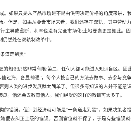
如果只是从产品市场是不是由供需决定价格的角度来讲，我国
市场。但是，如果从要素市场来看，我们还存在双轨，其中劳动
行主导或垄断，利率也没有完全市场化;土地要素更是如此。
制仍然处在双轨制改革中。
条道走到黑”
的知识仍然非常有限;第二，任何人都可能进入知识盲区。因此
八仙过海，各显神通”，每个人按自己的方法去做事、去参与竞
否则人类的进步发展就太简单了。但很多有知识的人并不能意
傻瓜。他还会去教育他人。我们经受的这样的教训可太多了。
的错误，但计划经济就可能是“一条道走到黑”，如果决策者投
敢随便去纠正上级的错误，否则官位就不保了，于是有些错误就