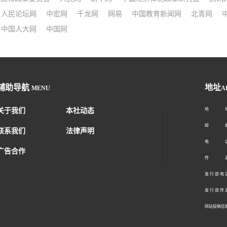
人民论坛网
中宏网
千龙网
网易
中国教育新闻网
北青网
中国人大网
中国网
辅助导航
地址
MENU
A
关于我们
本社动态
地 址：
邮 编：1
联系我们
法律声明
电 话：01
广告合作
传 真：01
发 行 部 电 话
发 行 部 传 真
网站投稿信箱： 