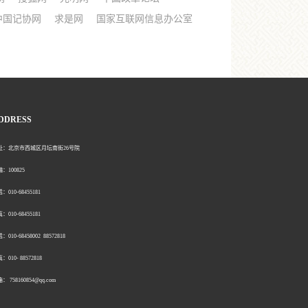
中国记协网
求是网
国家互联网信息办公室
DDRESS
北京市西城区月坛南街26号院
00825
0-68455181
0-68455181
：010-68458002 88572818
：010- 88572818
758160854@qq.com