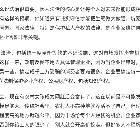
说法治很重要，因为法治的核心是让每个人对未来都能形成相
有这样的预期，他知道只有诚实守信才能把生意做大做强，坑
因素。国家法律，特别是保护私人产权的法律，是企业家维护
企业信誉非常关键。
治，包括统一度量衡等软的基础设施，这对市场发挥声誉机
这样一来，政府反倒不用去具体管理企业，因为当企业出错时
易一些，搞定成千上万受骗的消费者要难很多。企业要搞定每
立法制保护企业产权，公民财产权，包括知识产权。
。现在有农村女孩成为网红后变富有了，这在以前是不可能发
模足够大。传统社会里，农村人不靠种地就养活不了自己，但
程度高的地方就越公平，因为市场给每个人赚钱的机会，企业
否则你给工人的钱少了，别人就会开高价挖走。但好多人不理