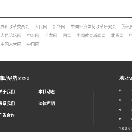
发展和改革委员会
人民网
新华网
中国经济体制改革研究会
腾讯
人民论坛网
中宏网
千龙网
网易
中国教育新闻网
北青网
中国人大网
中国网
辅助导航
地址
MENU
A
关于我们
本社动态
地 址：
邮 编：1
联系我们
法律声明
电 话：01
广告合作
传 真：01
发 行 部 电 话