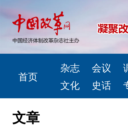
杂志
会议
首页
文化
史话
文章