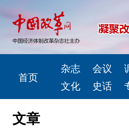
杂志
会议
首页
文化
史话
文章