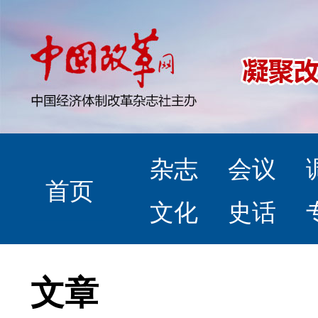
杂志
会议
首页
文化
史话
文章