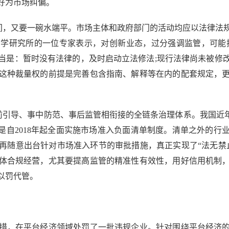
好为市场纠偏。
，又要一碗水端平。市场主体和政府部门的活动均应以法律法
学研究所的一位专家表示，对创新业态，过分强调监管，可能
当是：暂时没有法律的，及时启动立法修法;现行法律尚未被修
这种裁量权的前提是完善包含指南、解释等在内的配套规定，
。
引导、事中防范、事后监管相衔接的全链条治理体系。我国近年
是自2018年起全面实施市场准入负面清单制度。清单之外的
再随意出台针对市场准入环节的审批措施，真正实现了“法无禁
体合规经营，尤其要提高监管的精准性有效性，用好信用机制
以罚代管。
，在平台经济领域处罚了一批违规企业。针对围绕平台经济的