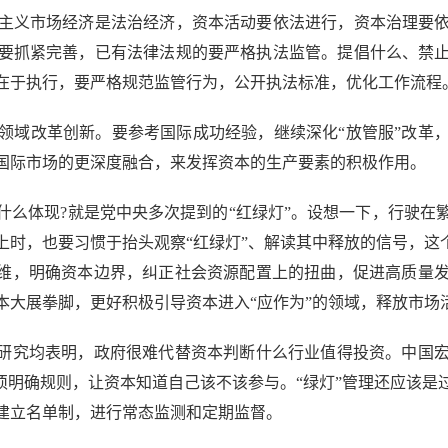
义市场经济是法治经济，资本活动要依法进行，资本治理要依
要抓紧完善，已有法律法规的要严格执法监管。提倡什么、禁
在于执行，要严格规范监管行为，公开执法标准，优化工作流程
域改革创新。要参考国际成功经验，继续深化“放管服”改革，
国际市场的更深度融合，来发挥资本的生产要素的积极作用。
体现?就是党中央多次提到的“红绿灯”。设想一下，行驶在
时，也要习惯于抬头观察“红绿灯”、解读其中释放的信号，这
思维，明确资本边界，纠正社会资源配置上的扭曲，促进高质量
本大展拳脚，更好积极引导资本进入“应作为”的领域，释放市场
研究均表明，政府很难代替资本判断什么行业值得投资。中国宏
须明确规则，让资本知道自己该不该参与。“绿灯”管理还应该
建立名单制，进行常态监测和定期监督。