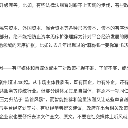
级完善。比如，有些法律法规暂时跟不上实践的步伐，有些政
。
营资本、外国资本、混合资本等各种形态资本，资本的有序运
部分，绝不能把防止资本无序扩张理解为针对平台经济发展的
领域的无序扩张，比如过去几年出现过的“蒜你狠”“姜你军”
——有些媒体和自媒体或由于对政策把握不准、了解不够，或
件超过200起。从市场主体性质看，既有国企，也有外企，还
共服务等传统行业。但部分媒体尤其是自媒体，将原本一视同
压力归结于“监管风暴”，而智能推荐和流量法则又让这些声音
与平台经济划等号。有财经学者撰文建议，政府在出台相关政策
;企业家也要仔细去读文件全文、原文，不要在社交媒体上听风就