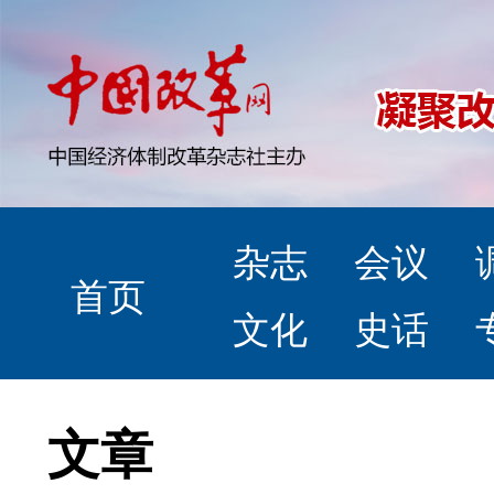
杂志
会议
首页
文化
史话
文章