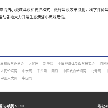
清洁小流域建设和管护模式，做好建设效果监测，科学评价建
推动各地大力开展生态清洁小流域建设。
发展和改革委员会
人民网
新华网
中国经济体制改革研究会
腾讯
人民论坛网
中宏网
千龙网
网易
中国教育新闻网
北青网
中国人大网
中国网
辅助导航
地址
MENU
A