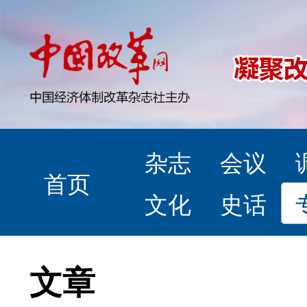
杂志
会议
首页
文化
史话
文章