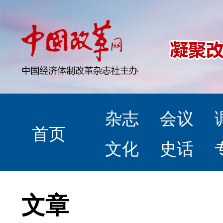
杂志
会议
首页
文化
史话
文章