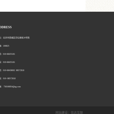
DDRESS
北京市西城区月坛南街26号院
00825
0-68455181
0-68455181
：010-68458002 88572818
：010- 88572818
758160854@qq.com
网站建设：
信达互联