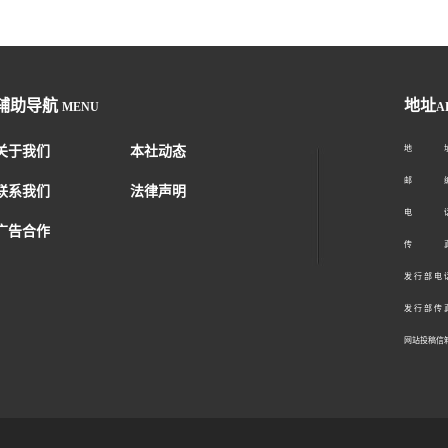
辅助导航
地址
MENU
A
关于我们
本社动态
地 址：
邮 编：1
联系我们
法律声明
电 话：01
广告合作
传 真：01
发 行 部 电 话
发 行 部 传 真
网站投稿信箱： 