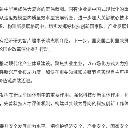
中华民族伟大复兴的宏伟蓝图。国有企业是中国式现代化的重
从速度规模型向质量效率型发展转变，进一步加大关键核心技
系、构建新发展格局中，切实发挥好科技创新国家队、产业发展
经济研究智库理事长翁杰明介绍，下一步，国资国企将坚决贯
轮国企改革深化提升行动。
动现代化产业体系建设。聚焦实业主业，以市场化方式大力推
性新兴产业布局力度，加快在重要领域和关键节点实现自主可
价值链高端迈进。
挥在新型举国体制中的重要作用。强化科技创新主体作用，积极
，完善科技人才评价机制，构建以实效为导向的科技创新工作体
升安全发展能力水平。把维护经济安全、产业安全、国家安全