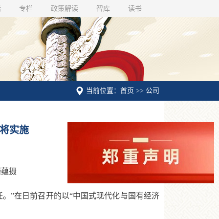
话
专栏
政策解读
智库
读书
当前位置：首页 >> 公司
动将实施
麟蕴摄
。”在日前召开的以“中国式现代化与国有经济