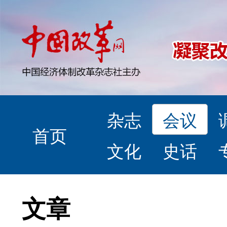
杂志
会议
首页
文化
史话
文章