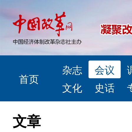
杂志
会议
首页
文化
史话
文章