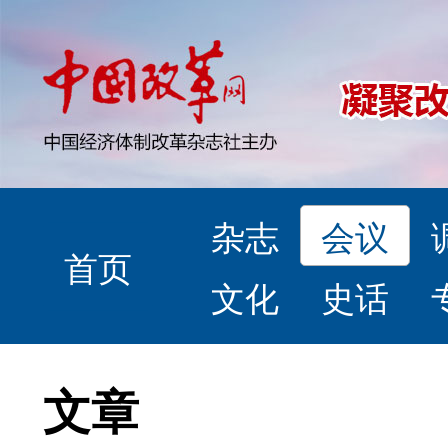
杂志
会议
首页
文化
史话
文章