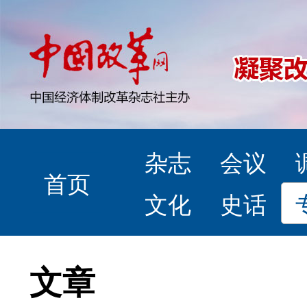
杂志
会议
首页
文化
史话
文章