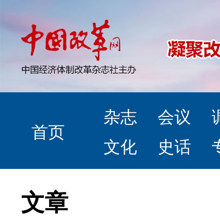
杂志
会议
首页
文化
史话
文章