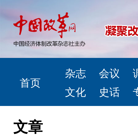
杂志
会议
首页
文化
史话
文章