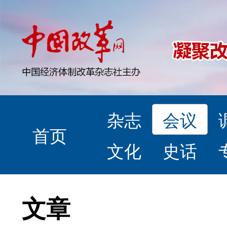
杂志
会议
首页
文化
史话
文章