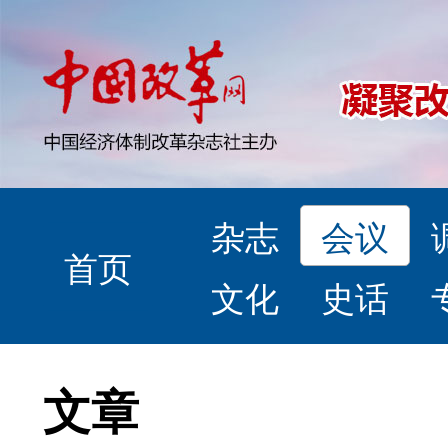
杂志
会议
首页
文化
史话
文章