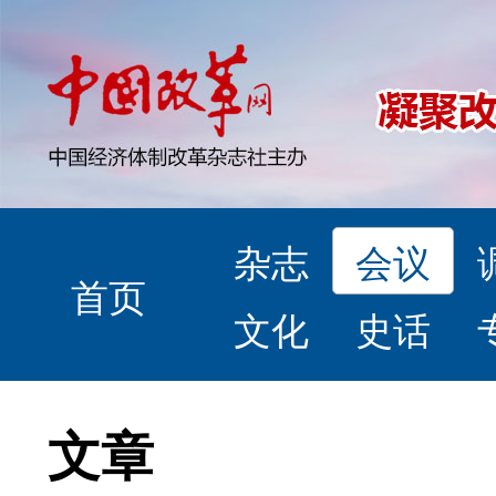
杂志
会议
首页
文化
史话
文章