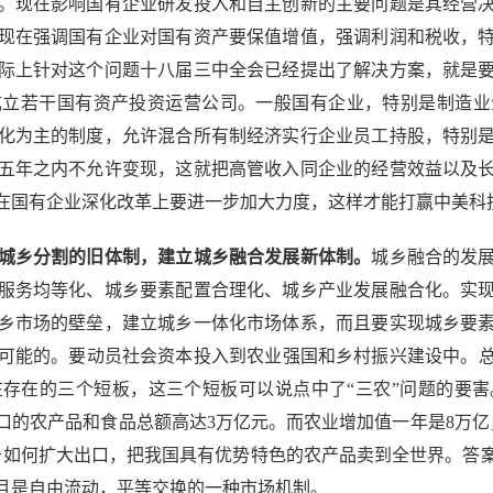
现在影响国有企业研发投入和自主创新的主要问题是其经营决
现在强调国有企业对国有资产要保值增值，强调利润和税收，
际上针对这个问题十八届三中全会已经提出了解决方案，就是
成立若干国有资产投资运营公司。一般国有企业，特别是制造业
化为主的制度，允许混合所有制经济实行企业员工持股，特别
五年之内不允许变现，这就把高管收入同企业的经营效益以及
在国有企业深化改革上要进一步加大力度，这样才能打赢中美科
城乡分割的旧体制，建立城乡融合发展新体制。
城乡融合的发
服务均等化、城乡要素配置合理化、城乡产业发展融合化。实
乡市场的壁垒，建立城乡一体化市场体系，而且要实现城乡要
可能的。要动员社会资本投入到农业强国和乡村振兴建设中。总书
存在的三个短板，这三个短板可以说点中了“三农”问题的要
进口的农产品和食品总额高达3万亿元。而农业增加值一年是8万
于如何扩大出口，把我国具有优势特色的农产品卖到全世界。答
且是自由流动，平等交换的一种市场机制。