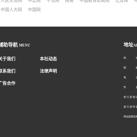
人民论坛网
中宏网
千龙网
网易
中国教育新闻网
北青网
中国人大网
中国网
辅助导航
地址
MENU
A
关于我们
本社动态
地 址：
邮 编：1
联系我们
法律声明
电 话：01
广告合作
传 真：01
发 行 部 电 话
发 行 部 传 真
网站投稿信箱： 