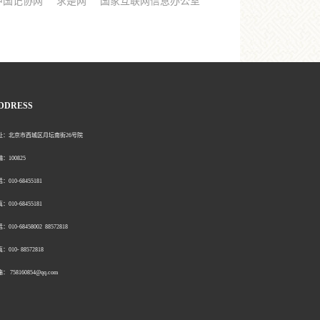
中国记协网
求是网
国家互联网信息办公室
DDRESS
北京市西城区月坛南街26号院
00825
0-68455181
0-68455181
：010-68458002 88572818
：010- 88572818
758160854@qq.com