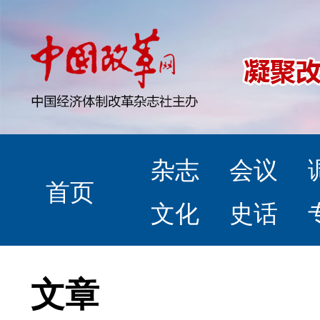
杂志
会议
首页
文化
史话
文章