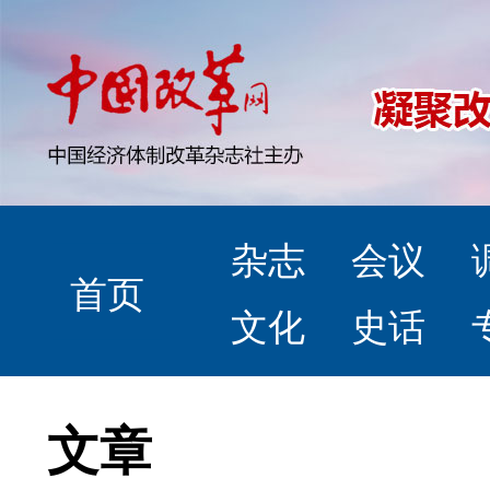
杂志
会议
首页
文化
史话
文章