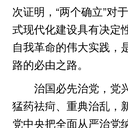
次证明，“两个确立”对
式现代化建设具有决定
自我革命的伟大实践，
路的必由之路。
治国必先治党，党兴
猛药祛疴、重典治乱，
党中央把全面从严治党纳