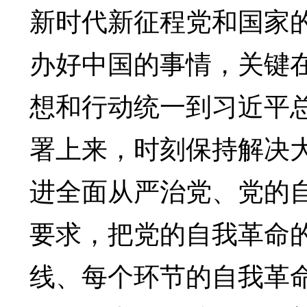
新时代新征程党和国家
办好中国的事情，关键
想和行动统一到习近平
署上来，时刻保持解决
进全面从严治党、党的自
要求，把党的自我革命
线、每个环节的自我革