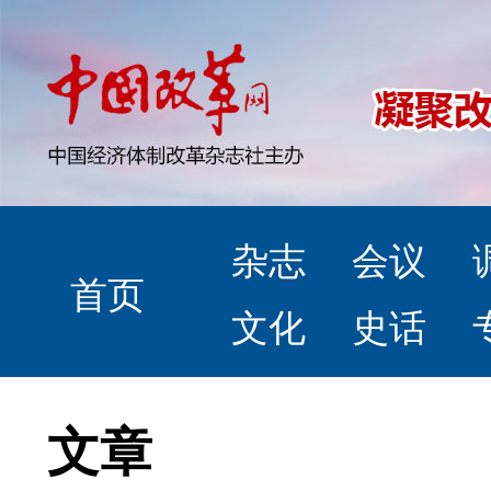
杂志
会议
首页
文化
史话
文章