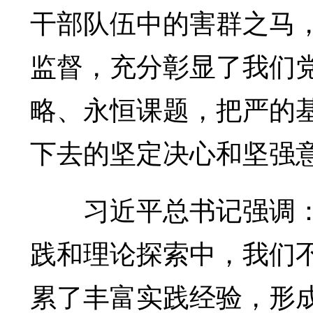
干部队伍中的害群之马
监督，充分彰显了我们
略、永恒课题，把严的
下去的坚定决心和坚强
习近平总书记强调：“
践和理论探索中，我们
累了丰富实践经验，形