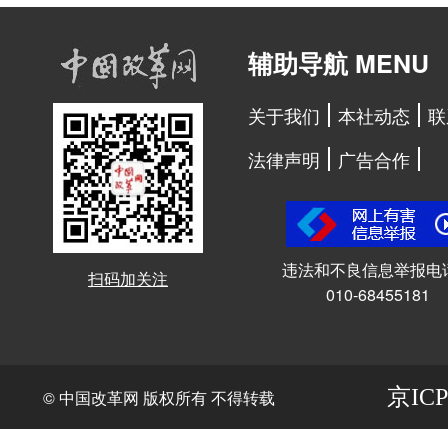
辅助导航 MENU
关于我们
本社动态
联
法律声明
广告合作
违法和不良信息举报电
扫码加关注
010-68455181
京ICP
© 中国改革网 版权所有 不得转载