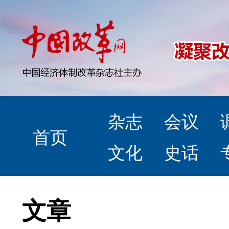
杂志
会议
首页
文化
史话
文章