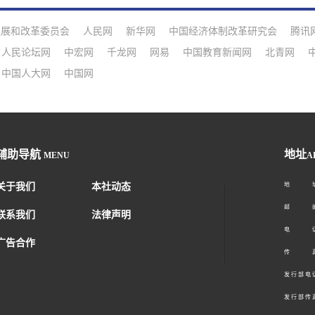
发展和改革委员会
人民网
新华网
中国经济体制改革研究会
腾讯
人民论坛网
中宏网
千龙网
网易
中国教育新闻网
北青网
中国人大网
中国网
辅助导航
地址
MENU
A
关于我们
本社动态
地 址：
邮 编：1
联系我们
法律声明
电 话：01
广告合作
传 真：01
发 行 部 电 话
发 行 部 传 真