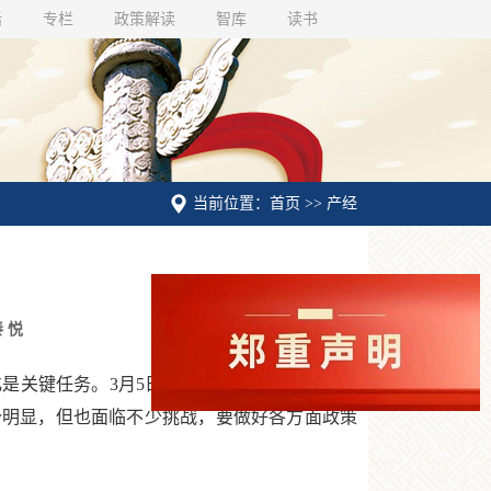
话
专栏
政策解读
智库
读书
当前位置：首页 >> 产经
秦 悦
关键任务。3月5日提请审议的政府工作报告
优势明显，但也面临不少挑战，要做好各方面政策