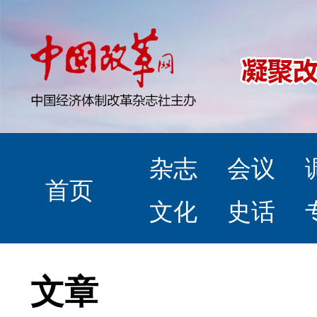
杂志
会议
首页
文化
史话
文章