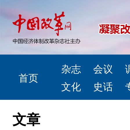
杂志
会议
首页
文化
史话
文章