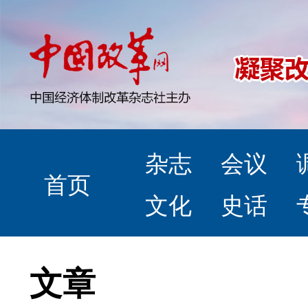
杂志
会议
首页
文化
史话
文章